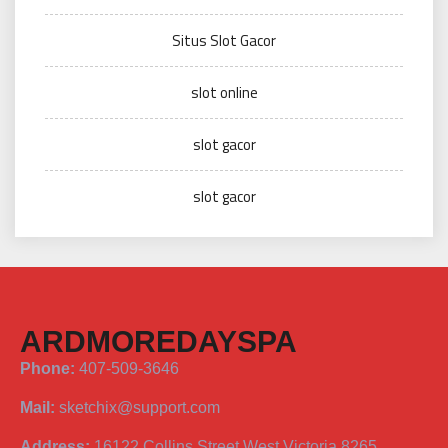
Situs Slot Gacor
slot online
slot gacor
slot gacor
ARDMOREDAYSPA
Phone:
407-509-3646
Mail:
sketchix@support.com
Address:
16122 Collins Street West Victoria 8265